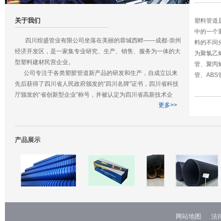
关于我们
塑料管道
中的一个
四川煌盛管业有限公司坐落在美丽的蓉城西畔——成都·崇州
料的不同
经济开发区，是一家集专业研究、生产、销售、服务为一体的大
为聚氯乙烯
型塑料建材民营企业。
管、聚丙烯 
公司专注于各类塑胶管道新产品的研发和生产，自成立以来
管、ABS
先后获得了四川省人民政府颁发的“四川名牌”证书，四川省科技
厅颁发的“省创新型企业”称号，并被认定为四川省高新技术企
更多>>
业。公司与清华大学、四川大学高分子材料学院成立了联合研发
中心，近研究多项发明专利并应用于生产领域。
四川煌盛管业有限公司是一家年轻的公司，我们秉承为社会
生产优质、优价给排水管道的企业宗旨，坚持优质高标准生产，
产品展示
力争在未来的5年内实现缔造中国生态环保管材优质品牌企业的
远大目标。
网站地图
法