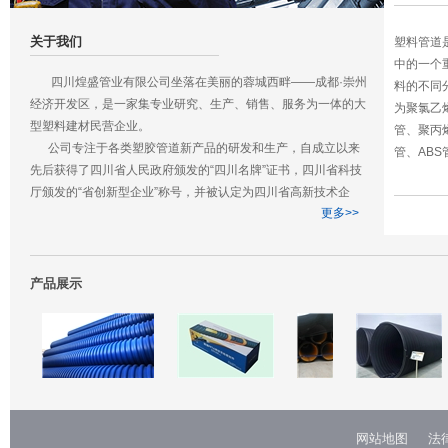
关于我们
塑料管道
中的一个
四川煌盛管业有限公司坐落在美丽的蓉城西畔——成都·崇州
料的不同
经济开发区，是一家集专业研究、生产、销售、服务为一体的大
为聚氯乙烯
型塑料建材民营企业。
管、聚丙烯 
公司专注于各类塑胶管道新产品的研发和生产，自成立以来
管、ABS
先后获得了四川省人民政府颁发的“四川名牌”证书，四川省科技
厅颁发的“省创新型企业”称号，并被认定为四川省高新技术企
更多>>
业。公司与清华大学、四川大学高分子材料学院成立了联合研发
中心，近研究多项发明专利并应用于生产领域。
四川煌盛管业有限公司是一家年轻的公司，我们秉承为社会
生产优质、优价给排水管道的企业宗旨，坚持优质高标准生产，
产品展示
力争在未来的5年内实现缔造中国生态环保管材优质品牌企业的
远大目标。
网站地图
法