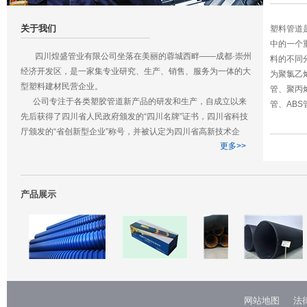
关于我们
塑料管道
中的一个
四川煌盛管业有限公司坐落在美丽的蓉城西畔——成都·崇州
料的不同
经济开发区，是一家集专业研究、生产、销售、服务为一体的大
为聚氯乙烯
型塑料建材民营企业。
管、聚丙烯 
公司专注于各类塑胶管道新产品的研发和生产，自成立以来
管、ABS
先后获得了四川省人民政府颁发的“四川名牌”证书，四川省科技
厅颁发的“省创新型企业”称号，并被认定为四川省高新技术企
更多>>
业。公司与清华大学、四川大学高分子材料学院成立了联合研发
中心，近研究多项发明专利并应用于生产领域。
四川煌盛管业有限公司是一家年轻的公司，我们秉承为社会
生产优质、优价给排水管道的企业宗旨，坚持优质高标准生产，
产品展示
力争在未来的5年内实现缔造中国生态环保管材优质品牌企业的
远大目标。
网站地图
法