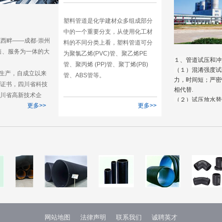
塑料管道是化学建材众多组成部分
中的一个重要分支，从使用化工材
西畔——成都·崇州
料的不同分类上看，塑料管道可分
售、服务为一体的大
为聚氯乙烯(PVC)管、聚乙烯PE
１、管道试压和冲
管、聚丙烯 (PP)管、聚丁烯(PB)
（１）混淆强度试
生产，自成立以来
管、ABS管等。
力，时间短；严密
”证书，四川省科技
相代替.
四川省高新技术企
（２）试压放水替
更多>>
更多>>
学院成立了联合研发
域。
，我们秉承为社会
持优质高标准生产，
材优质品牌企业的
网站地图
法律声明
联系我们
诚聘英才