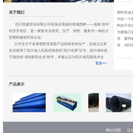
关于我们
塑料管道
中的一个
四川煌盛管业有限公司坐落在美丽的蓉城西畔——成都·崇州
料的不同
经济开发区，是一家集专业研究、生产、销售、服务为一体的大
为聚氯乙烯
型塑料建材民营企业。
管、聚丙烯 
公司专注于各类塑胶管道新产品的研发和生产，自成立以来
管、ABS
先后获得了四川省人民政府颁发的“四川名牌”证书，四川省科技
厅颁发的“省创新型企业”称号，并被认定为四川省高新技术企
更多>>
业。公司与清华大学、四川大学高分子材料学院成立了联合研发
中心，近研究多项发明专利并应用于生产领域。
四川煌盛管业有限公司是一家年轻的公司，我们秉承为社会
生产优质、优价给排水管道的企业宗旨，坚持优质高标准生产，
产品展示
力争在未来的5年内实现缔造中国生态环保管材优质品牌企业的
远大目标。
网站地图
法