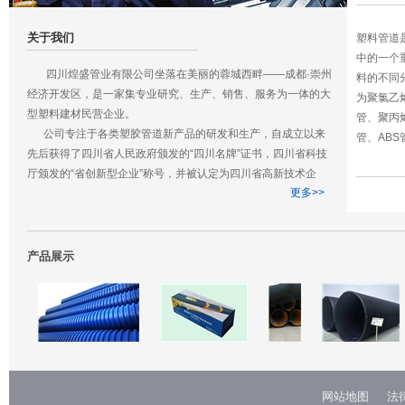
关于我们
塑料管道
中的一个
四川煌盛管业有限公司坐落在美丽的蓉城西畔——成都·崇州
料的不同
经济开发区，是一家集专业研究、生产、销售、服务为一体的大
为聚氯乙烯
型塑料建材民营企业。
管、聚丙烯 
公司专注于各类塑胶管道新产品的研发和生产，自成立以来
管、ABS
先后获得了四川省人民政府颁发的“四川名牌”证书，四川省科技
厅颁发的“省创新型企业”称号，并被认定为四川省高新技术企
更多>>
业。公司与清华大学、四川大学高分子材料学院成立了联合研发
中心，近研究多项发明专利并应用于生产领域。
四川煌盛管业有限公司是一家年轻的公司，我们秉承为社会
生产优质、优价给排水管道的企业宗旨，坚持优质高标准生产，
产品展示
力争在未来的5年内实现缔造中国生态环保管材优质品牌企业的
远大目标。
网站地图
法