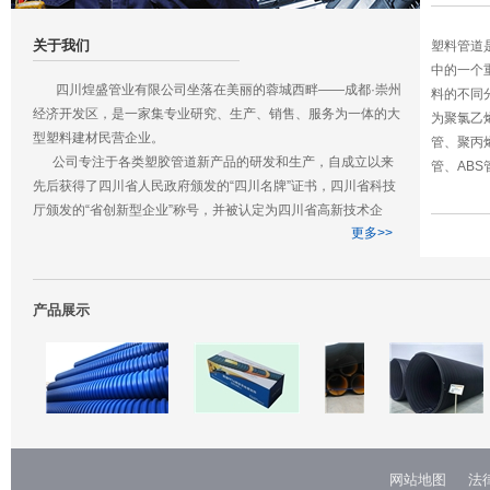
关于我们
塑料管道
中的一个
四川煌盛管业有限公司坐落在美丽的蓉城西畔——成都·崇州
料的不同
经济开发区，是一家集专业研究、生产、销售、服务为一体的大
为聚氯乙烯
型塑料建材民营企业。
管、聚丙烯 
公司专注于各类塑胶管道新产品的研发和生产，自成立以来
管、ABS
先后获得了四川省人民政府颁发的“四川名牌”证书，四川省科技
厅颁发的“省创新型企业”称号，并被认定为四川省高新技术企
更多>>
业。公司与清华大学、四川大学高分子材料学院成立了联合研发
中心，近研究多项发明专利并应用于生产领域。
四川煌盛管业有限公司是一家年轻的公司，我们秉承为社会
生产优质、优价给排水管道的企业宗旨，坚持优质高标准生产，
产品展示
力争在未来的5年内实现缔造中国生态环保管材优质品牌企业的
远大目标。
网站地图
法